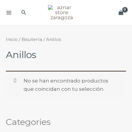
Ir
Buscar
al
MAIN
contenido
MENU
Inicio
/
Bisutería
/ Anillos
Anillos
No se han encontrado productos
que coincidan con tu selección.
Categories